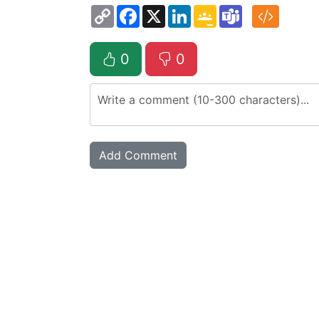
Copy
Facebook
X
LinkedIn
Google
Teams
Link
Classroom
0
0