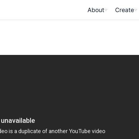
About
Create